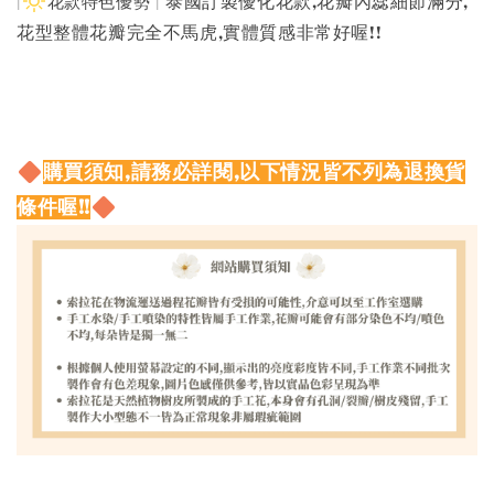
泰國訂製優化花款,花瓣內蕊細節滿分,
|
花款特色優勢 |
花型整體花瓣完全不馬虎,實體質感非常好喔!!
購買須知,請務必詳閱,以下情況皆不列為退換貨
條件喔!!