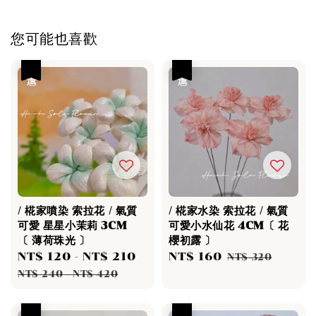
您可能也喜歡
優惠
優惠
/ 椛家噴染 索拉花 / 氣質
/ 椛家水染 索拉花 / 氣質
可愛 星星小茉莉 3CM
可愛小水仙花 4CM〔 花
〔 薄荷珠光 〕
櫻初露 〕
Sale
NT$ 120
-
NT$ 210
Regular
Sale
NT$ 160
Regular
NT$ 320
price
price
price
price
NT$ 240
-
NT$ 420
優惠
優惠