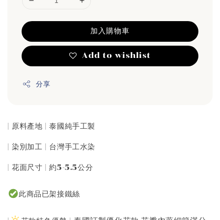
加入購物車
Add to wishlist
分享
| 原料產地 | 泰國純手工製
| 染別加工 | 台灣手工水染
| 花面尺寸 | 約5-5.5公分
此商品已架接鐵絲