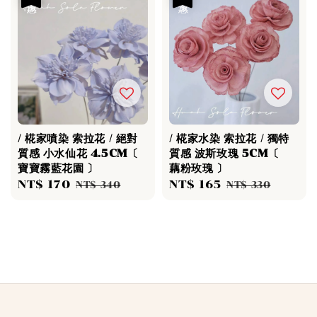
/ 椛家噴染 索拉花 / 絕對
/ 椛家水染 索拉花 / 獨特
質感 小水仙花 4.5CM〔
質感 波斯玫瑰 5CM〔
寶寶霧藍花園 〕
藕粉玫瑰 〕
Sale
NT$ 170
Regular
Sale
NT$ 165
Regular
NT$ 340
NT$ 330
price
price
price
price