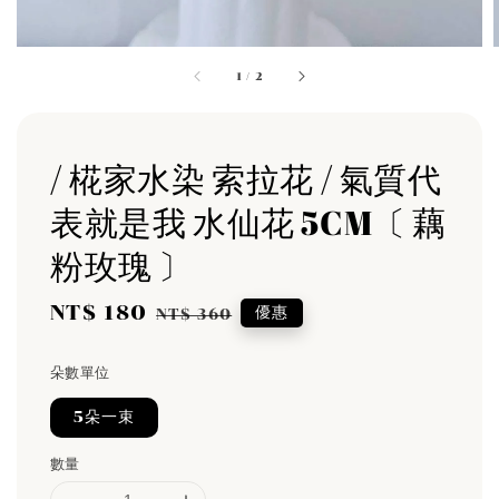
1
/
2
/ 椛家水染 索拉花 / 氣質代
表就是我 水仙花 5CM〔 藕
粉玫瑰 〕
Sale
NT$ 180
Regular
優惠
NT$ 360
price
price
朵數單位
5朵一束
數量