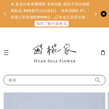
✿ 會員分級專屬優惠 筆筆結帳 贈送不同比例椛
✿ 質感系
金
椛點金 100點可以兌換1元 = 筆筆回饋1-3% 〔
defines
單筆訂單需滿$1000元，訂單成立安排出貨 〕
我想了解升級會員
搜尋