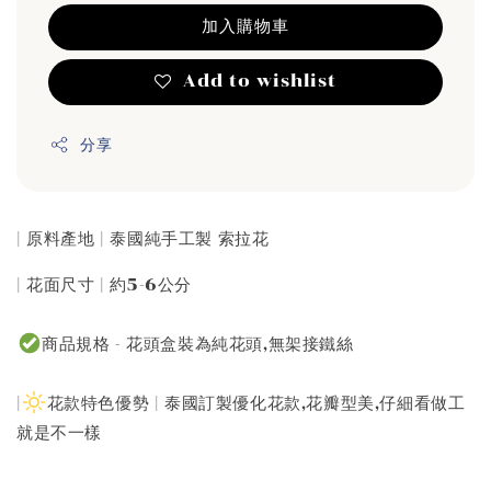
加入購物車
Add to wishlist
分享
| 原料產地 | 泰國純手工製 索拉花
| 花面尺寸 | 約5-6公分
商品規格 - 花頭盒裝為純花頭,無架接鐵絲
|
花款特色優勢 | 泰國訂製優化花款,花瓣型美,仔細看做工
就是不一樣