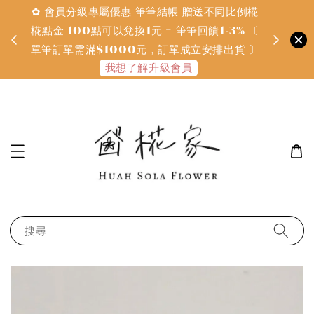
✿ 會員分級專屬優惠 筆筆結帳 贈送不同比例椛
✿ 質感系
金
椛點金 100點可以兌換1元 = 筆筆回饋1-3% 〔
defines
單筆訂單需滿$1000元，訂單成立安排出貨 〕
我想了解升級會員
搜尋