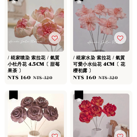
/ 椛家噴染 索拉花 / 氣質
/ 椛家水染 索拉花 / 氣質
小牡丹花 4.5CM〔 甜莓
可愛小水仙花 4CM〔 花
果茶 〕
櫻初露 〕
Sale
NT$ 160
Regular
Sale
NT$ 160
Regular
NT$ 320
NT$ 320
price
price
price
price
優惠
優惠