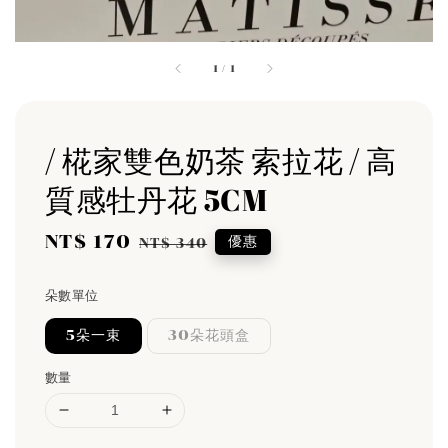
1
/
1
/ 椛家雙色奶茶 索拉花 / 高
質感牡丹花 5CM
Sale
NT$ 170
Regular
優惠
NT$ 340
price
price
朵數單位
5朵一束
30朵花頭盒
數量