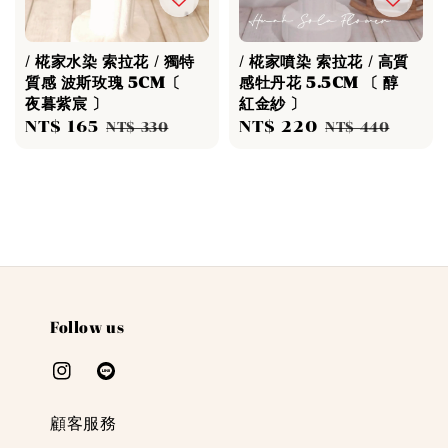
/ 椛家水染 索拉花 / 獨特
/ 椛家噴染 索拉花 / 高質
質感 波斯玫瑰 5CM〔
感牡丹花 5.5CM 〔 醇
夜暮紫宸 〕
紅金紗 〕
Sale
NT$ 165
Regular
Sale
NT$ 220
Regular
NT$ 330
NT$ 440
price
price
price
price
Follow us
顧客服務