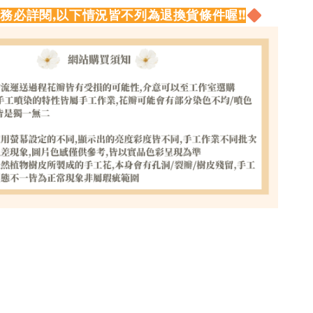
請務必詳閱,以下情況皆不列為退換貨條件喔!!