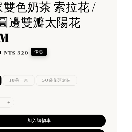
家雙色奶茶 索拉花 /
圓邊雙瓣太陽花
CM
0
Regular
優惠
NT$ 320
price
10朵一束
50朵花頭盒裝
加入購物車