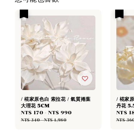
優惠
優惠
/ 椛家原色白 索拉花 / 氣質捲葉
/ 椛家
大理花 5CM
丹花 5.
Sale
NT$ 170
-
NT$ 990
Regular
Sale
NT$ 1
price
price
price
NT$ 340
-
NT$ 1,980
NT$ 36