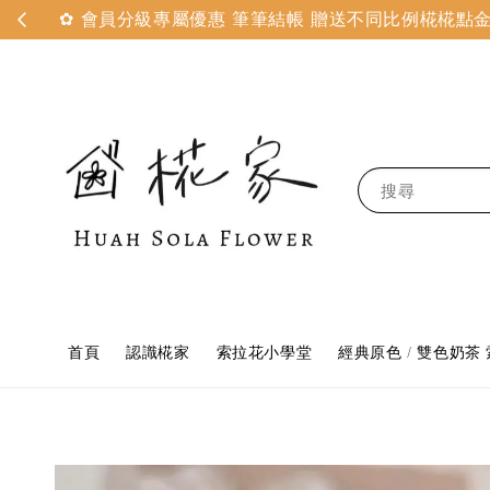
✿ 會員分級專屬優惠 筆筆結帳 贈送不同比例椛椛點金 
搜尋
首頁
認識椛家
索拉花小學堂
經典原色 / 雙色奶茶