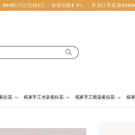
100點可以兌換1元 = 筆筆回饋1-3% 〔 單筆訂單需滿$1
 索拉花
椛家手工水染索拉花
椛家手工噴染索拉花
椛