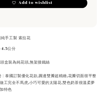
Add to wishlist
泰國純手工製 索拉花
-4.5公分
 花頭盒裝為純花頭,無架接鐵絲
 | 泰國訂製優化花款,圓邊雙瓣超精緻,花瓣切面很平整
,做工完全不馬虎,小巧可愛的太陽花,雙色奶茶很溫柔夢
增加特色