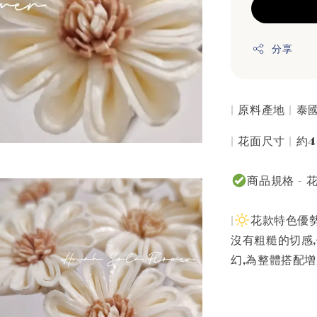
分享
| 原料產地 | 
| 花面尺寸 | 約4
商品規格 -
|
花款特色優勢
沒有粗糙的切感
幻,為整體搭配