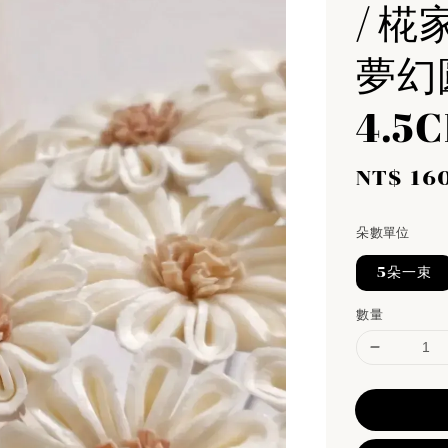
/ 椛
夢幻
4.5
Sale
NT$ 16
price
朵數單位
5朵一束
數量