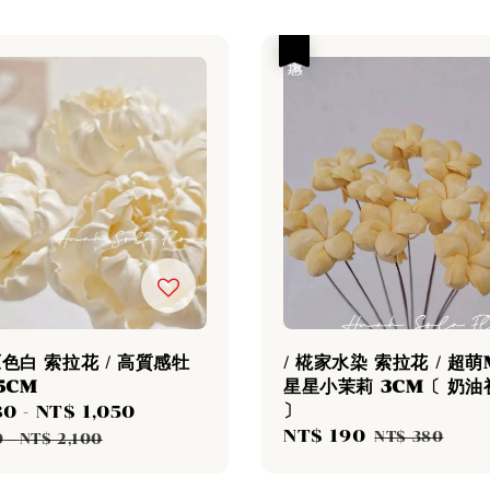
優惠
原色白 索拉花 / 高質感牡
/ 椛家水染 索拉花 / 超萌M
5CM
星星小茉莉 3CM〔 奶油
〕
80
-
NT$ 1,050
Regular
Sale
NT$ 190
Regular
price
NT$ 380
0
-
NT$ 2,100
price
price