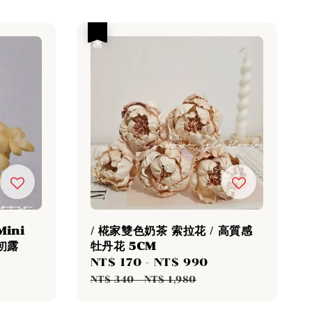
優惠
ini
/ 椛家雙色奶茶 索拉花 / 高質感
初露
牡丹花 5CM
Sale
NT$ 170
-
NT$ 990
Regular
price
price
NT$ 340
-
NT$ 1,980