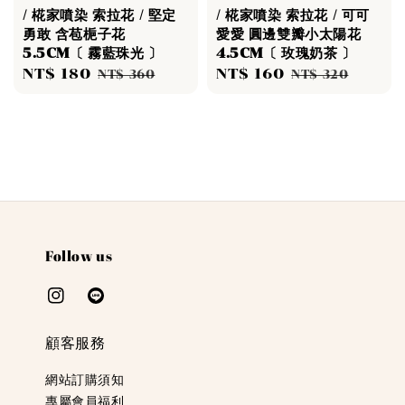
/ 椛家噴染 索拉花 / 堅定
/ 椛家噴染 索拉花 / 可可
勇敢 含苞梔子花
愛愛 圓邊雙瓣小太陽花
5.5CM〔 霧藍珠光 〕
4.5CM〔 玫瑰奶茶 〕
Sale
NT$ 180
Regular
Sale
NT$ 160
Regular
NT$ 360
NT$ 320
price
price
price
price
Follow us
顧客服務
網站訂購須知
專屬會員福利