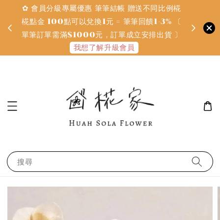
✿ 會員分級專屬優惠 筆筆結帳 贈送不同比例椛
✿ 質感系
金
椛點金 100點可以兌換1元 = 筆筆回饋1-3% 〔
defines
單筆訂單需滿$1000元，訂單成立安排出貨 〕
我想了解升級會員
搜尋