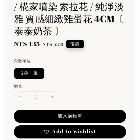
/ 椛家噴染 索拉花 / 純淨淡
雅 質感細緻雞蛋花 4CM〔
泰泰奶茶 〕
Sale
NT$ 135
Regular
優惠
NT$ 270
price
price
朵數單位
5朵一束
數量
加入購物車
Add to wishlist