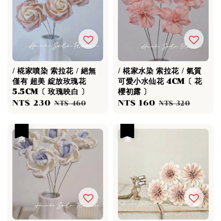
/ 椛家噴染 索拉花 / 絕無
/ 椛家水染 索拉花 / 氣質
僅有 超美 綻放玫瑰花
可愛小水仙花 4CM〔 花
5.5CM〔 玫瑰映白 〕
櫻初露 〕
Sale
NT$ 230
Regular
Sale
NT$ 160
Regular
NT$ 460
NT$ 320
price
price
price
price
優惠
優惠