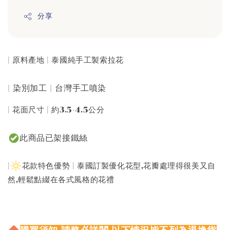
分享
| 原料產地 | 泰國純手工製索拉花
| 染別加工 | 台灣手工噴染
| 花面尺寸 | 約3.5-4.5公分
此商品已架接鐵絲
|
花款特色優勢 | 泰國訂製優化花型,花瓣處理得很美又自
然,輕鬆點綴在各式風格的花禮