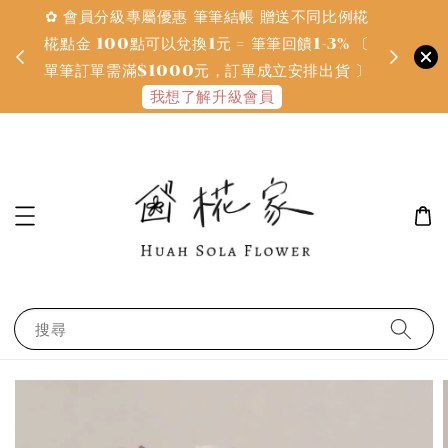
✿ 會員分級專屬優惠 筆筆結帳 贈送不同比例椛
✿ 質感系
金
椛點金 100點可以兌換1元 = 筆筆回饋1-3% 〔
defines
單筆訂單需滿$1000元，訂單成立安排出貨 〕
我想了解升級會員
搜尋