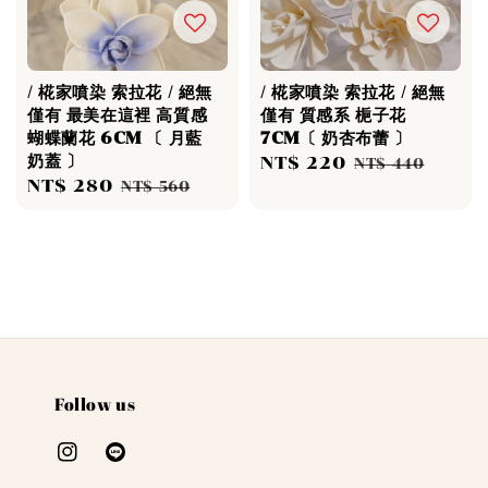
/ 椛家噴染 索拉花 / 絕無
/ 椛家噴染 索拉花 / 絕無
僅有 最美在這裡 高質感
僅有 質感系 梔子花
蝴蝶蘭花 6CM 〔 月藍
7CM〔 奶杏布蕾 〕
奶蓋 〕
Sale
NT$ 220
Regular
NT$ 440
Sale
NT$ 280
Regular
NT$ 560
price
price
price
price
Follow us