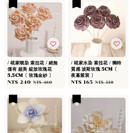
優惠
優惠
/ 椛家噴染 索拉花 / 絕無
/ 椛家水染 索拉花 / 獨特
僅有 超美 綻放玫瑰花
質感 波斯玫瑰 5CM〔
5.5CM〔 玫瑰金紗 〕
夜暮紫宸 〕
Sale
NT$ 240
Regular
Sale
NT$ 165
Regular
NT$ 480
NT$ 330
price
price
price
price
優惠
優惠