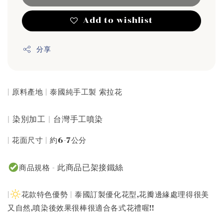
Add to wishlist
分享
| 原料產地 | 泰國純手工製 索拉花
| 染別加工 | 台灣手工噴染
| 花面尺寸 | 約6-7公分
此商品已架接鐵絲
商品規格 -
|
花款特色優勢 | 泰國訂製優化花型,花瓣邊緣處理得很美
又自然,噴染後效果很棒很適合各式花禮喔!!