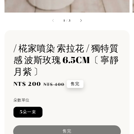
1
/
3
/ 椛家噴染 索拉花 / 獨特質
感 波斯玫瑰 6.5CM〔 寧靜
月紫 〕
Sale
NT$ 200
Regular
售完
NT$ 400
price
price
朵數單位
5朵一束
售完