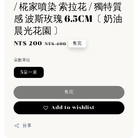
/ 椛家噴染 索拉花 / 獨特質
感 波斯玫瑰 6.5CM〔 奶油
晨光花園 〕
Sale
NT$ 200
Regular
售完
NT$ 400
price
price
朵數單位
5朵一束
售完
Add to wishlist
分享