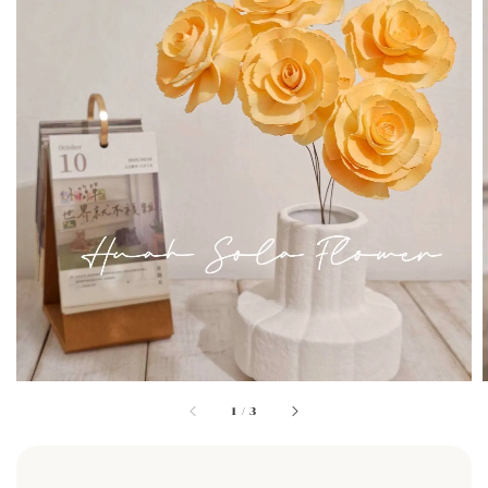
1
/
3