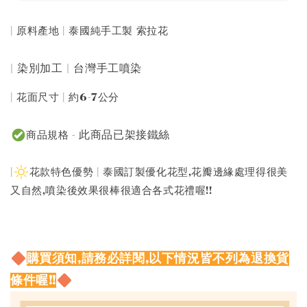
| 原料產地 | 泰國純手工製 索拉花
| 染別加工 | 台灣手工噴染
| 花面尺寸 | 約6-7公分
此商品已架接鐵絲
商品規格 -
|
花款特色優勢 | 泰國訂製優化花型,花瓣邊緣處理得很美
又自然,噴染後效果很棒很適合各式花禮喔!!
購買須知,請務必詳閱,以下情況皆不列為退換貨
條件喔!!