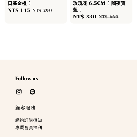
日暮金橙 〕
玫瑰花 6.5CM〔 闇夜寶
藍 〕
Sale
NT$ 145
Regular
NT$ 290
Sale
NT$ 330
Regular
price
price
NT$ 660
price
price
Follow us
顧客服務
網站訂購須知
專屬會員福利