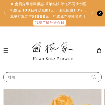
✿ 會員分級專屬優惠 筆筆結帳 贈送不同比例椛
✿ 質感系
金
椛點金 100點可以兌換1元 = 筆筆回饋1-3% 〔
defines
單筆訂單需滿$1000元，訂單成立安排出貨 〕
我想了解升級會員
搜尋