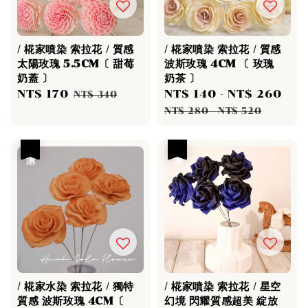
/ 椛家噴染 索拉花 / 質感
/ 椛家噴染 索拉花 / 質感
太陽玫瑰 5.5CM〔 甜莓
波斯玫瑰 4CM 〔 玫瑰
奶蓋 〕
奶茶 〕
Sale
NT$ 170
Regular
Sale
NT$ 140
-
NT$ 260
Re
NT$ 340
price
price
price
pri
NT$ 280
-
NT$ 520
優惠
優惠
/ 椛家水染 索拉花 / 獨特
/ 椛家噴染 索拉花 / 星空
質感 波斯玫瑰 4CM〔
幻境 閃耀質感超美 綻放