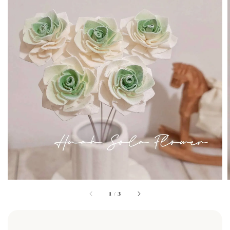
1
/
3