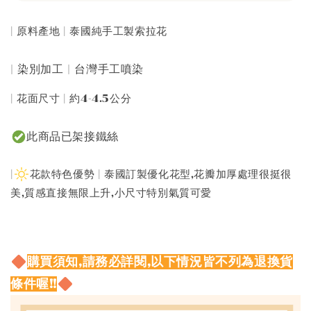
| 原料產地 | 泰國純手工製索拉花
| 染別加工 | 台灣手工噴染
| 花面尺寸 | 約4-4.5公分
此商品已架接鐵絲
|
花款特色優勢 | 泰國訂製優化花型,花瓣加厚處理很挺很
美,質感直接無限上升,小尺寸特別氣質可愛
購買須知,請務必詳閱,以下情況皆不列為退換貨
條件喔!!