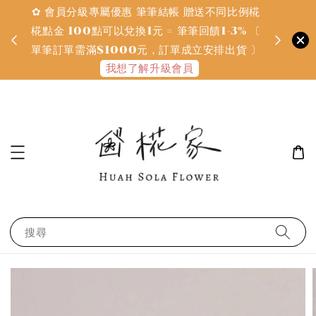
✿ 會員分級專屬優惠 筆筆結帳 贈送不同比例椛
✿ 質感系
金
椛點金 100點可以兌換1元 = 筆筆回饋1-3% 〔
defines
單筆訂單需滿$1000元，訂單成立安排出貨 〕
我想了解升級會員
搜尋