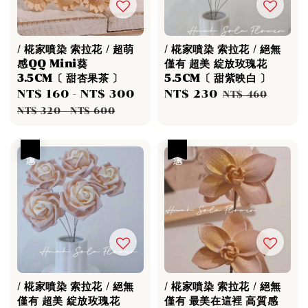
/ 椛家噴染 索拉花 / 超萌
/ 椛家噴染 索拉花 / 絕無
感QQ Mini葵
僅有 超美 綻放玫瑰花
3.5CM〔 甜杏果茶 〕
5.5CM〔 甜紫映白 〕
Sale
NT$ 160
-
NT$ 300
Regular
Sale
NT$ 230
Regular
NT$ 460
price
price
price
price
NT$ 320
-
NT$ 600
優惠
優惠
/ 椛家噴染 索拉花 / 絕無
/ 椛家噴染 索拉花 / 絕無
僅有 超美 綻放玫瑰花
僅有 最美在這裡 高質感