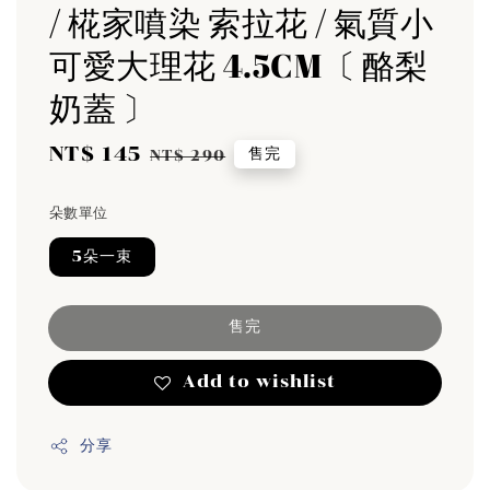
/ 椛家噴染 索拉花 / 氣質小
可愛大理花 4.5CM〔 酪梨
奶蓋 〕
Sale
NT$ 145
Regular
售完
NT$ 290
price
price
朵數單位
5朵一束
售完
Add to wishlist
分享