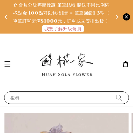
✿ 會員分級專屬優惠 筆筆結帳 贈送不同比例椛
✿ 質感系
金
椛點金 100點可以兌換1元 = 筆筆回饋1-3% 〔
defines
單筆訂單需滿$1000元，訂單成立安排出貨 〕
我想了解升級會員
搜尋