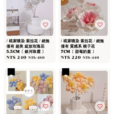
/ 椛家噴染 索拉花 / 絕無
/ 椛家噴染 索拉花 / 絕無
僅有 超美 綻放玫瑰花
僅有 質感系 梔子花
5.5CM〔 銀河珠霜 〕
7CM〔 甜莓奶蓋 〕
Sale
NT$ 240
Regular
Sale
NT$ 220
Regular
NT$ 480
NT$ 440
price
price
price
price
優惠
優惠