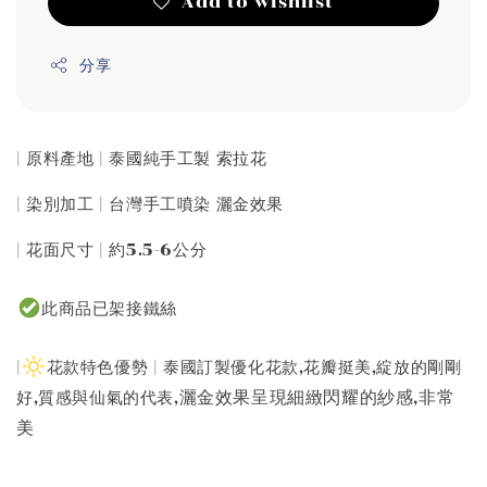
Add to wishlist
分享
| 原料產地 | 泰國純手工製 索拉花
| 染別加工 | 台灣手工噴染 灑金效果
| 花面尺寸 | 約5.5-6公分
此商品已架接鐵絲
|
花款特色優勢 | 泰國訂製優化花款,花瓣挺美,綻放的剛剛
灑金效果呈現細緻閃耀的紗感,非常
好,質感與仙氣的代表,
美