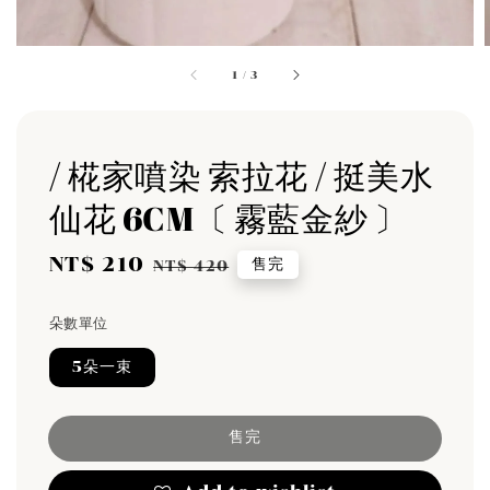
1
/
3
/ 椛家噴染 索拉花 / 挺美水
仙花 6CM〔 霧藍金紗 〕
Sale
NT$ 210
Regular
售完
NT$ 420
price
price
朵數單位
5朵一束
售完