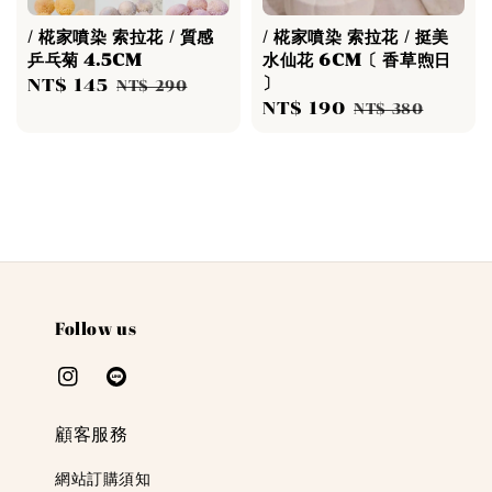
/ 椛家噴染 索拉花 / 質感
/ 椛家噴染 索拉花 / 挺美
乒乓菊 4.5CM
水仙花 6CM〔 香草煦日
〕
Sale
NT$ 145
Regular
NT$ 290
Sale
NT$ 190
Regular
price
price
NT$ 380
price
price
Follow us
顧客服務
網站訂購須知