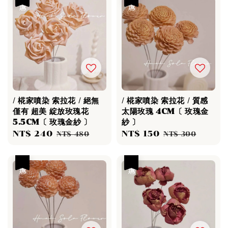
/ 椛家噴染 索拉花 / 絕無
/ 椛家噴染 索拉花 / 質感
僅有 超美 綻放玫瑰花
太陽玫瑰 4CM〔 玫瑰金
5.5CM〔 玫瑰金紗 〕
紗 〕
Sale
NT$ 240
Regular
Sale
NT$ 150
Regular
NT$ 480
NT$ 300
price
price
price
price
優惠
優惠