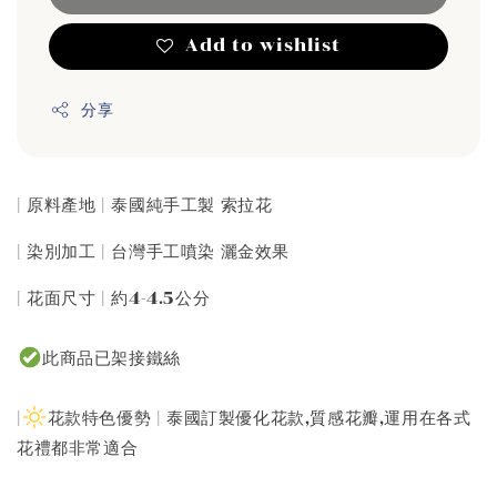
Add to wishlist
分享
| 原料產地 | 泰國純手工製 索拉花
| 染別加工 | 台灣手工噴染 灑金效果
| 花面尺寸 | 約4-4.5公分
此商品已架接鐵絲
|
花款特色優勢 | 泰國訂製優化花款,質感花瓣,運用在各式
花禮都非常適合