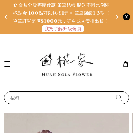
✿ 會員分級專屬優惠 筆筆結帳 贈送不同比例椛
✿ 質感系
金
椛點金 100點可以兌換1元 = 筆筆回饋1-3% 〔
defines
單筆訂單需滿$1000元，訂單成立安排出貨 〕
我想了解升級會員
搜尋