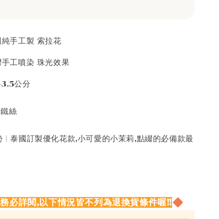
泰國純手工製 索拉花
台灣手工噴染 珠光效果
-3.5公分
接鐵絲
 | 泰國訂製優化花款,小可愛的小茉莉,點綴的必備款最
請務必詳閱,以下情況皆不列為退換貨條件喔!!