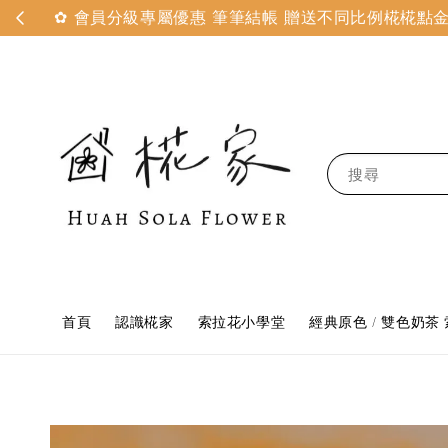
✿ 會員分級專屬優惠 筆筆結帳 贈送不同比例椛椛點金 
搜尋
首頁
認識椛家
索拉花小學堂
經典原色 / 雙色奶茶