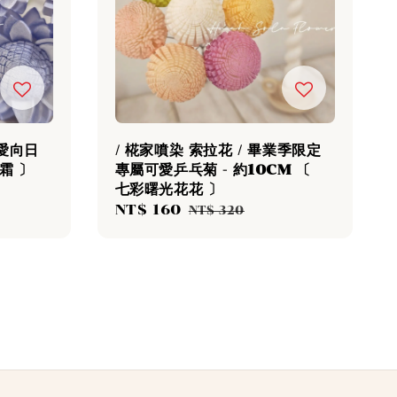
可愛向日
/ 椛家噴染 索拉花 / 畢業季限定
奶霜 〕
專屬可愛乒乓菊 - 約10CM 〔
七彩曙光花花 〕
Sale
NT$ 160
Regular
NT$ 320
price
price