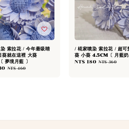
噴染 索拉花 / 今年最吸睛
/ 椛家噴染 索拉花 / 超
日葵就在這裡 大葵
葵 小葵 4.5CM〔 月藍
M〔 夢境月藍 〕
Sale
NT$ 180
Regular
NT$ 360
30
Regular
price
price
NT$ 460
price