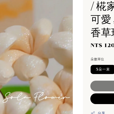
/ 椛
可愛
香草
Sale
NT$ 12
price
朵數單位
5朵一束
分享