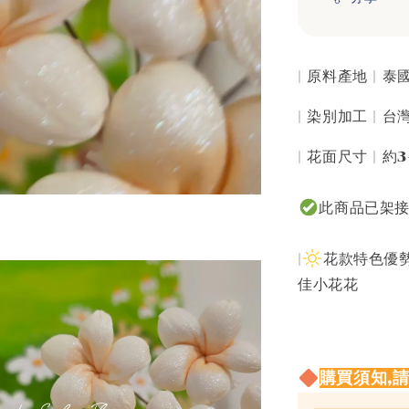
| 原料產地 | 
| 染別加工 | 
| 花面尺寸 | 約3
此商品已架
|
花款特色優勢
佳小花花
購買須知,