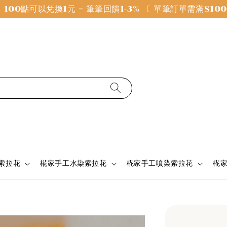
100點可以兌換1元 = 筆筆回饋1-3% 〔 單筆訂單需滿$1
 索拉花
椛家手工水染索拉花
椛家手工噴染索拉花
椛