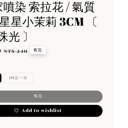
家噴染 索拉花 / 氣質
 星星小茉莉 3CM 〔
珠光 〕
0
Regular
售完
NT$ 240
price
10朵一束
售完
Add to wishlist