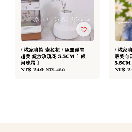
/ 椛家噴染 索拉花 / 絕無僅有
/ 椛家
超美 綻放玫瑰花 5.5CM〔 銀
最美向
河珠霜 〕
5.5C
Sale
NT$ 240
Regular
Sale
NT$ 2
NT$ 480
price
price
price