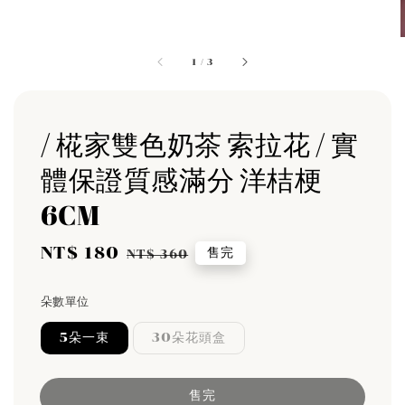
1
/
3
/ 椛家雙色奶茶 索拉花 / 實
體保證質感滿分 洋桔梗
6CM
Sale
NT$ 180
Regular
售完
NT$ 360
price
price
朵數單位
5朵一束
30朵花頭盒
售完