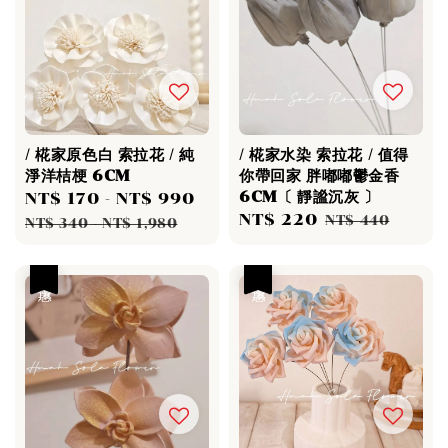
/ 椛家原色白 索拉花 / 純
/ 椛家水染 索拉花 / 值得
淨洋桔梗 6CM
你帶回家 胖嘟嘟鬱金香
6CM〔 靜謐沉灰 〕
Sale
NT$ 170
-
NT$ 990
Regular
Sale
NT$ 220
Regular
price
price
NT$ 440
NT$ 340
-
NT$ 1,980
price
price
優惠
優惠