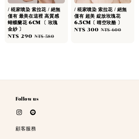
/ 椛家噴染 索拉花 / 絕無
/ 椛家噴染 索拉花 / 絕無
僅有 最美在這裡 高質感
僅有 超美 綻放玫瑰花
蝴蝶蘭花 6CM 〔 玫瑰
6.5CM〔 晴空玫酪 〕
金紗 〕
Sale
NT$ 300
Regular
NT$ 600
Sale
NT$ 290
Regular
NT$ 580
price
price
price
price
Follow us
顧客服務