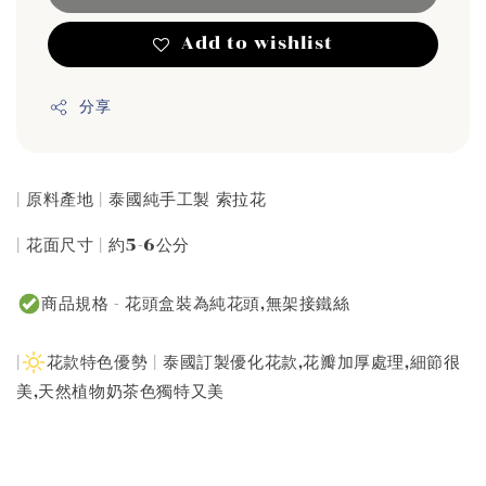
Add to wishlist
分享
| 原料產地 | 泰國純手工製 索拉花
| 花面尺寸 | 約5-6公分
商品規格 - 花頭盒裝為純花頭,無架接鐵絲
|
花款特色優勢 | 泰國訂製優化花款,花瓣加厚處理,細節很
美,天然植物奶茶色獨特又美