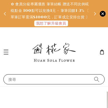
✿ 會員分級專屬優惠 筆筆結帳 贈送不同比例椛
✿ 質感系
金
椛點金 100點可以兌換1元 = 筆筆回饋1-3% 〔
defines
單筆訂單需滿$1000元，訂單成立安排出貨 〕
我想了解升級會員
搜尋